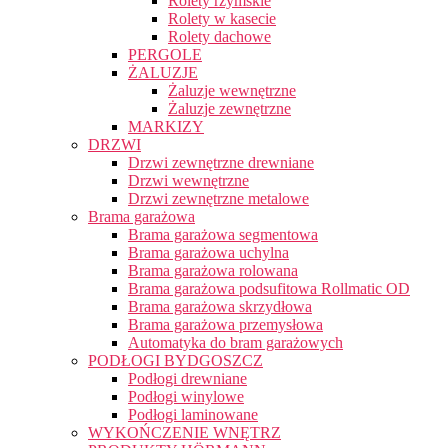
Rolety rzymskie
Rolety w kasecie
Rolety dachowe
PERGOLE
ŻALUZJE
Żaluzje wewnętrzne
Żaluzje zewnętrzne
MARKIZY
DRZWI
Drzwi zewnętrzne drewniane
Drzwi wewnętrzne
Drzwi zewnętrzne metalowe
Brama garażowa
Brama garażowa segmentowa
Brama garażowa uchylna
Brama garażowa rolowana
Brama garażowa podsufitowa Rollmatic OD
Brama garażowa skrzydłowa
Brama garażowa przemysłowa
Automatyka do bram garażowych
PODŁOGI BYDGOSZCZ
Podłogi drewniane
Podłogi winylowe
Podłogi laminowane
WYKOŃCZENIE WNĘTRZ