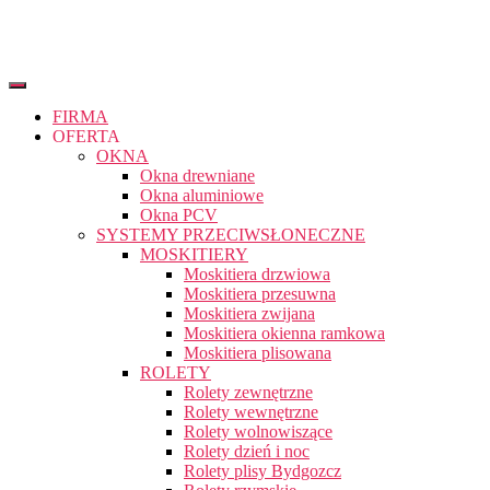
FIRMA
OFERTA
OKNA
Okna drewniane
Okna aluminiowe
Okna PCV
SYSTEMY PRZECIWSŁONECZNE
MOSKITIERY
Moskitiera drzwiowa
Moskitiera przesuwna
Moskitiera zwijana
Moskitiera okienna ramkowa
Moskitiera plisowana
ROLETY
Rolety zewnętrzne
Rolety wewnętrzne
Rolety wolnowiszące
Rolety dzień i noc
Rolety plisy Bydgozcz