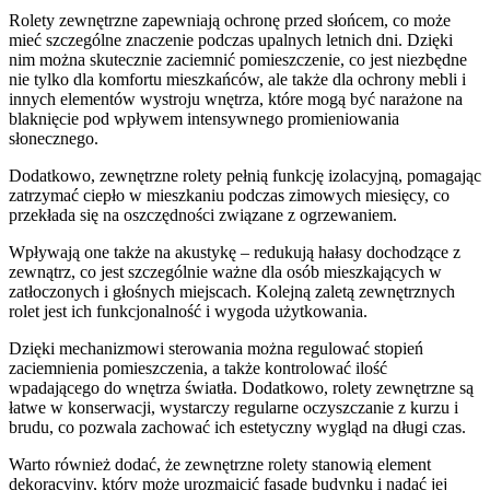
Rolety zewnętrzne zapewniają ochronę przed słońcem, co może
mieć szczególne znaczenie podczas upalnych letnich dni. Dzięki
nim można skutecznie zaciemnić pomieszczenie, co jest niezbędne
nie tylko dla komfortu mieszkańców, ale także dla ochrony mebli i
innych elementów wystroju wnętrza, które mogą być narażone na
blaknięcie pod wpływem intensywnego promieniowania
słonecznego.
Dodatkowo, zewnętrzne rolety pełnią funkcję izolacyjną, pomagając
zatrzymać ciepło w mieszkaniu podczas zimowych miesięcy, co
przekłada się na oszczędności związane z ogrzewaniem.
Wpływają one także na akustykę – redukują hałasy dochodzące z
zewnątrz, co jest szczególnie ważne dla osób mieszkających w
zatłoczonych i głośnych miejscach. Kolejną zaletą zewnętrznych
rolet jest ich funkcjonalność i wygoda użytkowania.
Dzięki mechanizmowi sterowania można regulować stopień
zaciemnienia pomieszczenia, a także kontrolować ilość
wpadającego do wnętrza światła. Dodatkowo, rolety zewnętrzne są
łatwe w konserwacji, wystarczy regularne oczyszczanie z kurzu i
brudu, co pozwala zachować ich estetyczny wygląd na długi czas.
Warto również dodać, że zewnętrzne rolety stanowią element
dekoracyjny, który może urozmaicić fasadę budynku i nadać jej