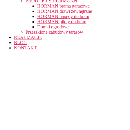
PRODUKTY HÖRMANN
HORMAN brama garażowe
HORMAN drzwi zewnętrzne
HORMAN napędy do bram
HORMAN piloty do bram
Domki ogrodowe
Przeszklone zabudowy tarasów
REALIZACJE
BLOG
KONTAKT