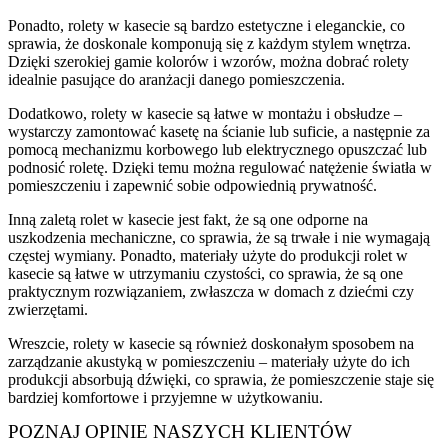
Ponadto, rolety w kasecie są bardzo estetyczne i eleganckie, co
sprawia, że doskonale komponują się z każdym stylem wnętrza.
Dzięki szerokiej gamie kolorów i wzorów, można dobrać rolety
idealnie pasujące do aranżacji danego pomieszczenia.
Dodatkowo, rolety w kasecie są łatwe w montażu i obsłudze –
wystarczy zamontować kasetę na ścianie lub suficie, a następnie za
pomocą mechanizmu korbowego lub elektrycznego opuszczać lub
podnosić roletę. Dzięki temu można regulować natężenie światła w
pomieszczeniu i zapewnić sobie odpowiednią prywatność.
Inną zaletą rolet w kasecie jest fakt, że są one odporne na
uszkodzenia mechaniczne, co sprawia, że są trwałe i nie wymagają
częstej wymiany. Ponadto, materiały użyte do produkcji rolet w
kasecie są łatwe w utrzymaniu czystości, co sprawia, że są one
praktycznym rozwiązaniem, zwłaszcza w domach z dziećmi czy
zwierzętami.
Wreszcie, rolety w kasecie są również doskonałym sposobem na
zarządzanie akustyką w pomieszczeniu – materiały użyte do ich
produkcji absorbują dźwięki, co sprawia, że pomieszczenie staje się
bardziej komfortowe i przyjemne w użytkowaniu.
POZNAJ OPINIE NASZYCH KLIENTÓW