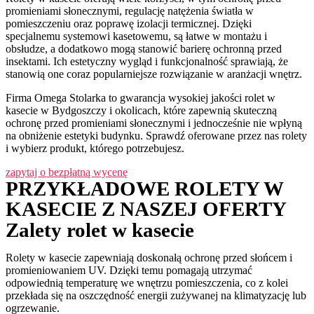
promieniami słonecznymi, regulację natężenia światła w
pomieszczeniu oraz poprawę izolacji termicznej. Dzięki
specjalnemu systemowi kasetowemu, są łatwe w montażu i
obsłudze, a dodatkowo mogą stanowić barierę ochronną przed
insektami. Ich estetyczny wygląd i funkcjonalność sprawiają, że
stanowią one coraz popularniejsze rozwiązanie w aranżacji wnętrz.
Firma Omega Stolarka to gwarancja wysokiej jakości rolet w
kasecie w Bydgoszczy i okolicach, które zapewnią skuteczną
ochronę przed promieniami słonecznymi i jednocześnie nie wpłyną
na obniżenie estetyki budynku. Sprawdź oferowane przez nas rolety
i wybierz produkt, którego potrzebujesz.
zapytaj o bezpłatną wycenę
PRZYKŁADOWE ROLETY W
KASECIE Z NASZEJ OFERTY
Zalety rolet w kasecie
Rolety w kasecie zapewniają doskonałą ochronę przed słońcem i
promieniowaniem UV. Dzięki temu pomagają utrzymać
odpowiednią temperaturę we wnętrzu pomieszczenia, co z kolei
przekłada się na oszczędność energii zużywanej na klimatyzację lub
ogrzewanie.