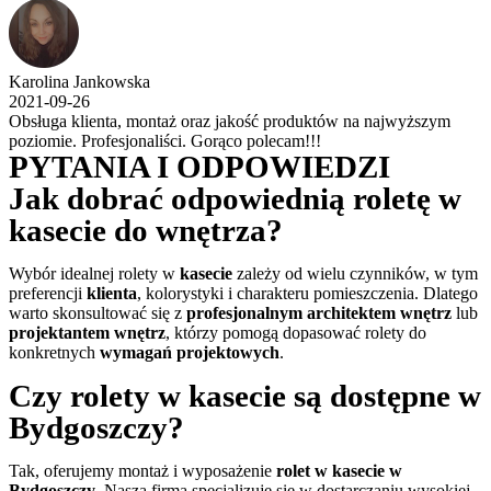
Karolina Jankowska
2021-09-26
Obsługa klienta, montaż oraz jakość produktów na najwyższym
poziomie. Profesjonaliści. Gorąco polecam!!!
PYTANIA I ODPOWIEDZI
Jak dobrać odpowiednią roletę w
kasecie do wnętrza?
Wybór idealnej rolety w
kasecie
zależy od wielu czynników, w tym
preferencji
klienta
, kolorystyki i charakteru pomieszczenia. Dlatego
warto skonsultować się z
profesjonalnym architektem wnętrz
lub
projektantem wnętrz
, którzy pomogą dopasować rolety do
konkretnych
wymagań projektowych
.
Czy rolety w kasecie są dostępne w
Bydgoszczy?
Tak, oferujemy montaż i wyposażenie
rolet w kasecie w
Bydgoszczy
. Nasza firma specjalizuje się w dostarczaniu wysokiej