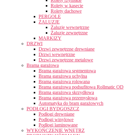
Rolety rzymskie
Rolety w kasecie
Rolety dachowe
PERGOLE
ŻALUZJE
Żaluzje wewnętrzne
Żaluzje zewnętrzne
MARKIZY
DRZWI
Drzwi zewnętrzne drewniane
Drzwi wewnętrzne
Drzwi zewnętrzne metalowe
Brama garażowa
Brama garażowa segmentowa
Brama garażowa uchylna
Brama garażowa rolowana
Brama garażowa podsufitowa Rollmatic OD
Brama garażowa skrzydłowa
Brama garażowa przemysłowa
Automatyka do bram garażowych
PODŁOGI BYDGOSZCZ
Podłogi drewniane
Podłogi winylowe
Podłogi laminowane
WYKOŃCZENIE WNĘTRZ