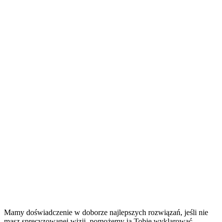
Mamy doświadczenie w doborze najlepszych rozwiązań, jeśli nie
masz sprecyzowanej wizji, pomożemy ją Tobie wyklarować.