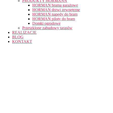
PRODUKTY HÖRMANN
HORMAN brama garażowe
HORMAN drzwi zewnętrzne
HORMAN napędy do bram
HORMAN piloty do bram
Domki ogrodowe
Przeszklone zabudowy tarasów
REALIZACJE
BLOG
KONTAKT