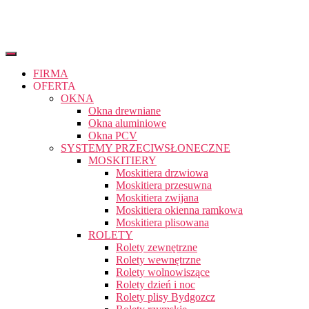
FIRMA
OFERTA
OKNA
Okna drewniane
Okna aluminiowe
Okna PCV
SYSTEMY PRZECIWSŁONECZNE
MOSKITIERY
Moskitiera drzwiowa
Moskitiera przesuwna
Moskitiera zwijana
Moskitiera okienna ramkowa
Moskitiera plisowana
ROLETY
Rolety zewnętrzne
Rolety wewnętrzne
Rolety wolnowiszące
Rolety dzień i noc
Rolety plisy Bydgozcz