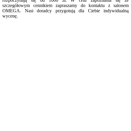
rozpoczynają się od 1000 zł. W celu zapoznania się ze
szczegółowym cennikiem zapraszamy do kontaktu z salonem
OMEGA. Nasi doradcy przygotują dla Ciebie indywidualną
wycenę.