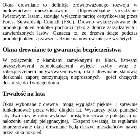
Okna drewniane to definicja zrównoważonego rozwoju w
budownictwie mieszkaniowym. Odpowiedzialne zarządzanie
światowymi lasami, stosując wyłącznie tarcicę certyfikowaną przez
Forest Stewardship Council (FSC). Drewno wykorzystywane do
produkcji okien Sokółka pochodzi tylko z dobrze zarządzanych i
zatwierdzonych lasów. Oznacza to, że drzewa ścięte podczas
produkcji okien są zawsze sadzone na nowo w miejsce wyciętych.
Okna drewniane to gwarancja bezpieczeństwa
W połączeniu z klamkami zamykanymi na klucz, listwami
przyszybowymi zapobiegającymi wyjęcie szyby wraz z
zabezpieczeniem antywyważeniowym, okna drewniane stanowią
doskonała zaporę zatrzymującą nieproszonych gości chcących
dostać się do Twojego domu.
Trwałość na lata
Okna wykonane z drewna mogą wyglądać pięknie i sprawnie
funkcjonować przez wiele długich lat. Wystarczy tylko pamiętać
aby dwa razy w roku wykonać prostą konserwację polegającą na
nałożeniu emulsji pielęgnacyjnej. Eksperci uważają, że regularnie
impregnowane okna drewniane będą cieszyć mieszkańców nawet
przez kilka pokoleń.