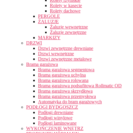
Rolety rzymskie
Rolety w kasecie
Rolety dachowe
PERGOLE
ŻALUZJE
Żaluzje wewnętrzne
Żaluzje zewnętrzne
MARKIZY
DRZWI
Drzwi zewnętrzne drewniane
Drzwi wewnętrzne
Drzwi zewnętrzne metalowe
Brama garażowa
Brama garażowa segmentowa
Brama garażowa uchylna
Brama garażowa rolowana
Brama garażowa podsufitowa Rollmatic OD
Brama garażowa skrzydłowa
Brama garażowa przemysłowa
Automatyka do bram garażowych
PODŁOGI BYDGOSZCZ
Podłogi drewniane
Podłogi winylowe
Podłogi laminowane
WYKOŃCZENIE WNĘTRZ