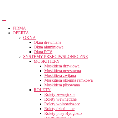
FIRMA
OFERTA
OKNA
Okna drewniane
Okna aluminiowe
Okna PCV
SYSTEMY PRZECIWSŁONECZNE
MOSKITIERY
Moskitiera drzwiowa
Moskitiera przesuwna
Moskitiera zwijana
Moskitiera okienna ramkowa
Moskitiera plisowana
ROLETY
Rolety zewnętrzne
Rolety wewnętrzne
Rolety wolnowiszące
Rolety dzień i noc
Rolety plisy Bydgozcz