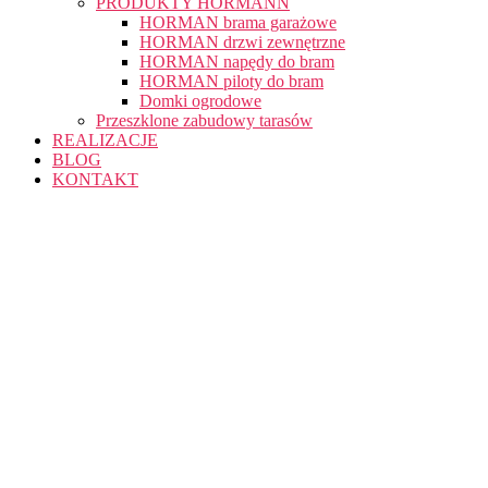
PRODUKTY HÖRMANN
HORMAN brama garażowe
HORMAN drzwi zewnętrzne
HORMAN napędy do bram
HORMAN piloty do bram
Domki ogrodowe
Przeszklone zabudowy tarasów
REALIZACJE
BLOG
KONTAKT