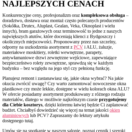
NAJLEPSZYCH CENACH
Konkurencyjne ceny, profesjonalizm oraz
kompleksowa obsługa
–
doradztwo, dostawa oraz montaż często polecanych producentów
(Sokółka, Drutex, Aluplast, Gealan, Veka, Oknoplast i wielu
innych), bram garażowych oraz terminowość to jedne z naszych
największych atutów, które doceniają klienci z Bydgoszczy i
okolicznych miejscowości. Proponowany przez nas szczelny,
odporny na uszkodzenia asortyment z
PCV
i ALU, żaluzje,
materiałowe moskitiery, roletki wewnętrzne, parapety,
antywłamaniowe drzwi zewnętrzne wejściowe, zapewniające
bezpieczeństwo rolety zewnętrzne, sprawdzą się w każdym
budynku – bez względu na jego styl czy pełnioną funkcję.
Planujesz remont i zastanawiasz się, jakie okna wybrać? Na jakie
okucia zwrócić uwagę? Czy warto zamontować nowoczesne okna
plastikowe czy może lekkie, dostępne w wielu kolorach okna ALU?
W ofercie posiadamy asortyment produkowany z różnego rodzaju
materiałów, dlatego w możliwie najkrótszym czasie
przygotujemy
dla Ciebie kosztorys
, dzięki któremu łatwiej będzie Ci zaplanować
budżet. Chciałbyś dowiedzieć się więcej na temat jakości
okien
aluminiowych
lub PCV? Zapraszamy do lektury artykułu
dostępnego tutaj
.
Umów się na spotkanie w naszym salonie, poznaj cennik i szeroki